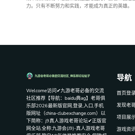
力。只有不断努力和实践，才能成为真正的英雄。
导航
Welcome访问✔九游老哥必备的交流
首页登
社区推荐【导航：baidu典ag】老哥俱
发现老
乐部2026最新版官网,登录,入口,手机
版网址（china-clubexchange.com）以
项目展
下简称：j9真人游戏老哥论坛✔正版官
网全站,全称:九游会(J9)-真人游戏老哥
游戏资