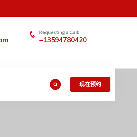
Requesting a Call:
0pm
+13594780420
现在预约