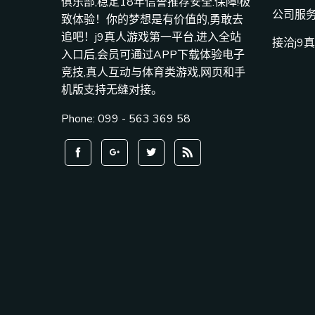
俱乐部,稳定18年信誉推荐安全.保障!极
公司服
致体验！你的梦想是有价值的,勇敢去
追吧！j9真人游戏第一平台,进入全站
接洽j9
入口后,会员可通过APP下载体验电子
竞技,真人互动与体育类游戏,网页和手
机版支持无缝对接。
Phone: 099 - 563 369 58