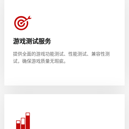
游戏测试服务
提供全面的游戏功能测试、性能测试、兼容性测
试，确保游戏质量无瑕疵。