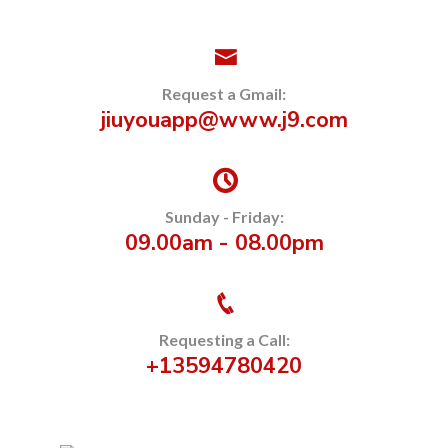
Request a Gmail:
jiuyouapp@www.j9.com
Sunday - Friday:
09.00am - 08.00pm
Requesting a Call:
+13594780420