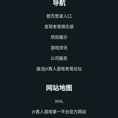
导航
首页登录入口
发现老哥俱乐部
项目展示
游戏资讯
公司服务
接洽j9真人游戏老哥论坛
网站地图
XML
j9真人游戏第一平台官方网站